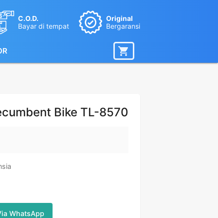
C.O.D.
Original
Bayar di tempat
Bergaransi
OR
Recumbent Bike TL-8570
nsia
Via WhatsApp