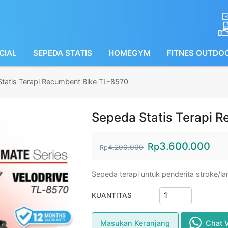
CIAL
SEPEDA STATIS
HOMEGYM
FITNES OUTDO
tatis Terapi Recumbent Bike TL-8570
Sepeda Statis Terapi 
3.600.000
Rp
4.200.000
Rp
Sepeda terapi untuk penderita stroke/la
KUANTITAS
Masukan Keranjang
Chat 