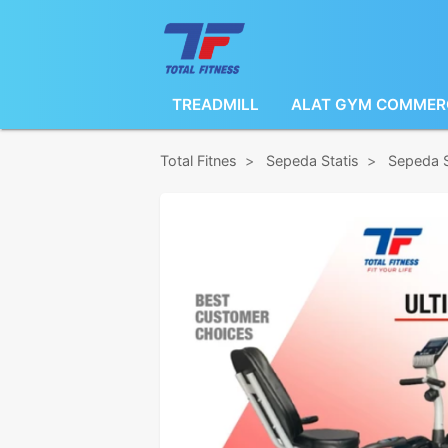
TREADMILL
ALAT GYM COMMER
Total Fitnes
>
Sepeda Statis
>
Sepeda S