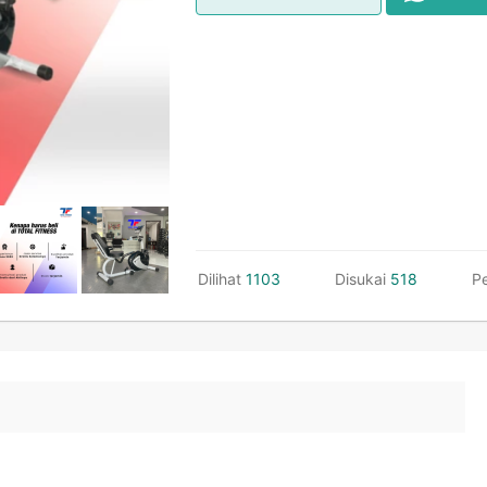
Dilihat
1103
Disukai
518
P