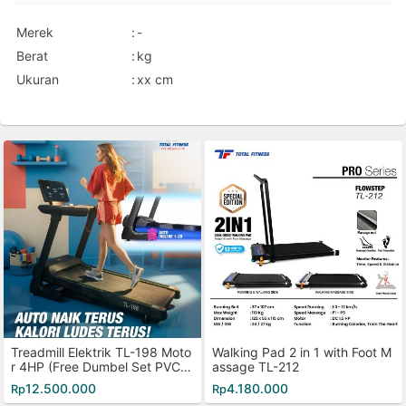
Merek
:
-
Berat
:
kg
Ukuran
:
xx cm
Treadmill Elektrik TL-198 Moto
Walking Pad 2 in 1 with Foot M
r 4HP (Free Dumbel Set PVC 2
assage TL-212
0kg)
12.500.000
4.180.000
Rp
Rp