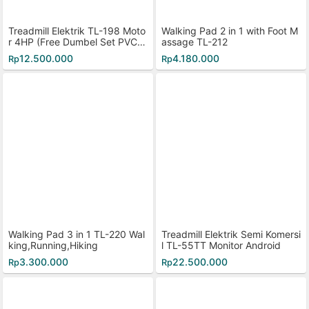
Treadmill Elektrik TL-198 Moto
Walking Pad 2 in 1 with Foot M
r 4HP (Free Dumbel Set PVC 2
assage TL-212
0kg)
12.500.000
4.180.000
Rp
Rp
Walking Pad 3 in 1 TL-220 Wal
Treadmill Elektrik Semi Komersi
king,Running,Hiking
l TL-55TT Monitor Android
3.300.000
22.500.000
Rp
Rp