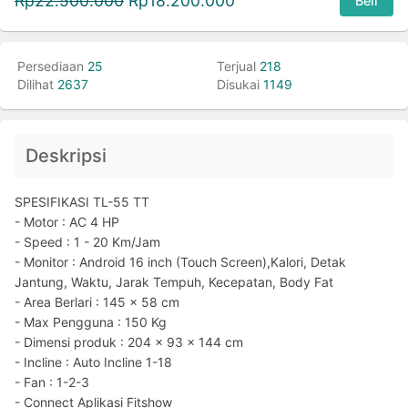
Rp
22.500.000
Rp
18.200.000
Beli
Persediaan
25
Terjual
218
Dilihat
2637
Disukai
1149
Deskripsi
SPESIFIKASI TL-55 TT
- Motor : AC 4 HP
- Speed : 1 - 20 Km/Jam
- Monitor : Android 16 inch (Touch Screen),Kalori, Detak
Jantung, Waktu, Jarak Tempuh, Kecepatan, Body Fat
- Area Berlari : 145 x 58 cm
- Max Pengguna : 150 Kg
- Dimensi produk : 204 x 93 x 144 cm
- Incline : Auto Incline 1-18
- Fan : 1-2-3
- Connect Aplikasi Fitshow